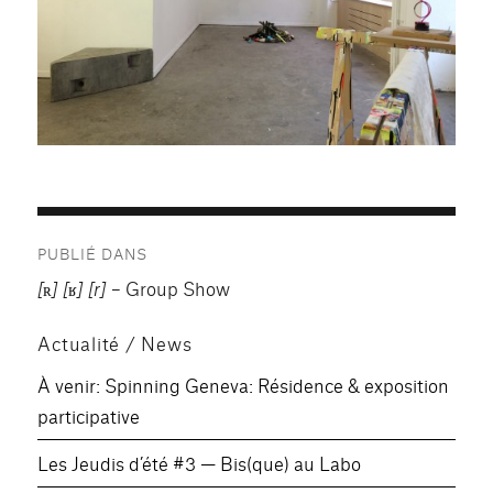
Navigation
PUBLIÉ DANS
de
[ʀ] [ʁ] [r]
– Group Show
l’article
Actualité / News
À venir: Spinning Geneva: Résidence & exposition
participative
Les Jeudis d’été #3 — Bis(que) au Labo