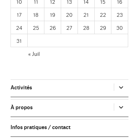
10
11
12
13
14
15
16
17
18
19
20
21
22
23
24
25
26
27
28
29
30
31
« Juil
ouvrir
Activités
le
sous-
menu
ouvrir
À propos
le
sous-
menu
Infos pratiques / contact