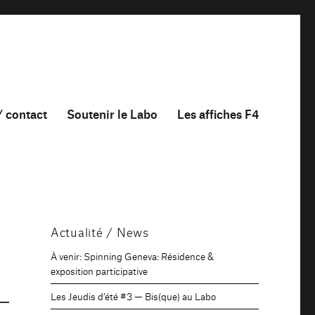
/ contact
Soutenir le Labo
Les affiches F4
Actualité / News
À venir: Spinning Geneva: Résidence &
exposition participative
Les Jeudis d’été #3 — Bis(que) au Labo