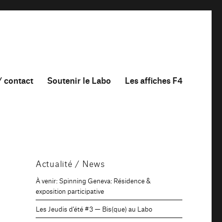
/ contact
Soutenir le Labo
Les affiches F4
Actualité / News
À venir: Spinning Geneva: Résidence &
exposition participative
Les Jeudis d’été #3 — Bis(que) au Labo