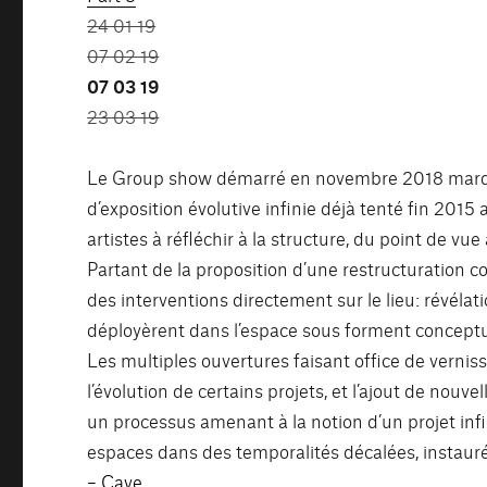
24 01 19
07 02 19
07 03 19
23 03 19
Le Group show démarré en novembre 2018 marque 
d’exposition évolutive infinie déjà tenté fin 2015 
artistes à réfléchir à la structure, du point de vu
Partant de la proposition d’une restructuration c
des interventions directement sur le lieu: révélat
déployèrent dans l’espace sous forment conceptu
Les multiples ouvertures faisant office de verni
l’évolution de certains projets, et l’ajout de nou
un processus amenant à la notion d’un projet infin
espaces dans des temporalités décalées, instauré
– Cave
.