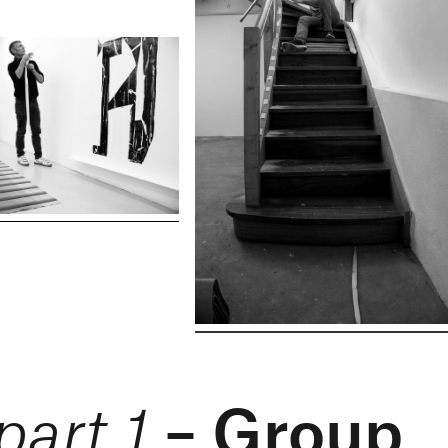
– Group
art 1