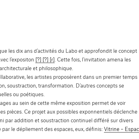
les dix ans d’activités du Labo et approfondit le concept
avec l’expositon
[?] [?] [r]
. Cette fois, l’invitation amena les
e architecturale et philosophique.
ollaborative, les artistes proposèrent dans un premier temps
ion, soustraction, transformation. D’autres concepts se
elles ou poétiques.
ssages au sein de cette même exposition permet de voir
velles pièces. Ce projet aux possibles exponnentiels déclenche
i par addition et soustraction continuel différé sur divers
 par le dépliement des espaces, eux, définis:
Vitrine – Espa