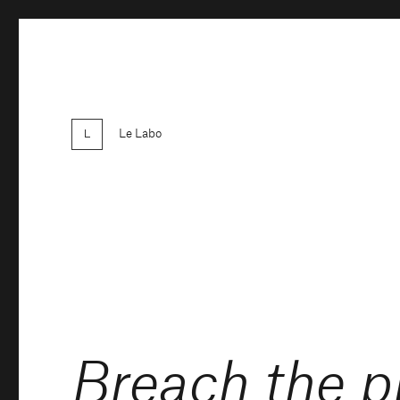
Le Labo
Breach the p