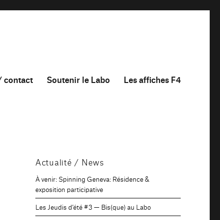
/ contact
Soutenir le Labo
Les affiches F4
Actualité / News
À venir: Spinning Geneva: Résidence &
exposition participative
Les Jeudis d’été #3 — Bis(que) au Labo