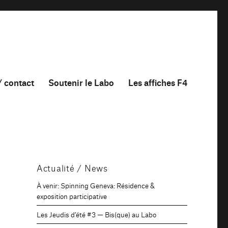
/ contact
Soutenir le Labo
Les affiches F4
Actualité / News
À venir: Spinning Geneva: Résidence &
exposition participative
Les Jeudis d’été #3 — Bis(que) au Labo