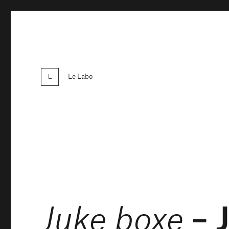
Le Labo
– 
Juke boxe