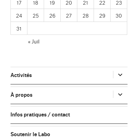
17
18
19
20
21
22
23
24
25
26
27
28
29
30
31
« Juil
ouvrir
Activités
le
sous-
menu
ouvrir
À propos
le
sous-
menu
Infos pratiques / contact
Soutenir le Labo