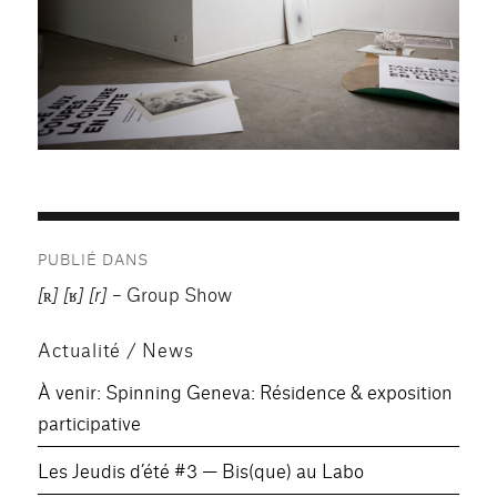
Navigation
PUBLIÉ DANS
de
[ʀ] [ʁ] [r]
– Group Show
l’article
Actualité / News
À venir: Spinning Geneva: Résidence & exposition
participative
Les Jeudis d’été #3 — Bis(que) au Labo