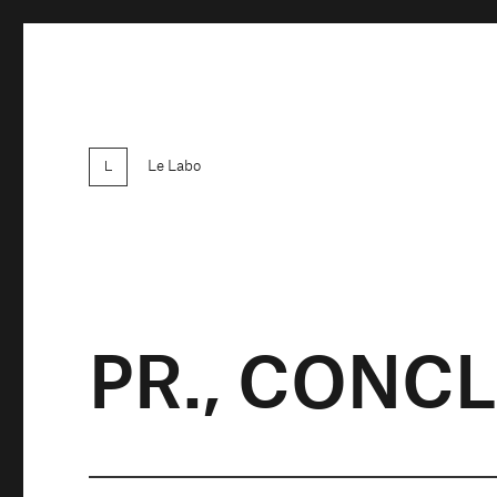
Le Labo
PR., CONC