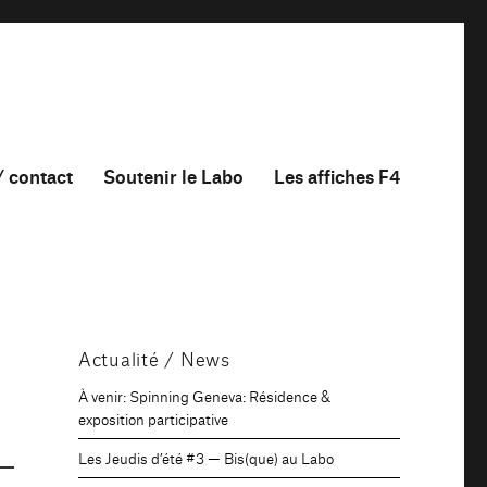
/ contact
Soutenir le Labo
Les affiches F4
Actualité / News
À venir: Spinning Geneva: Résidence &
exposition participative
Les Jeudis d’été #3 — Bis(que) au Labo