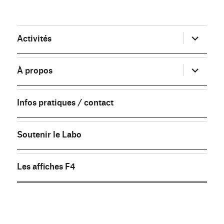
ouvrir
Activités
le
sous-
menu
ouvrir
À propos
le
sous-
menu
Infos pratiques / contact
Soutenir le Labo
Les affiches F4
FB