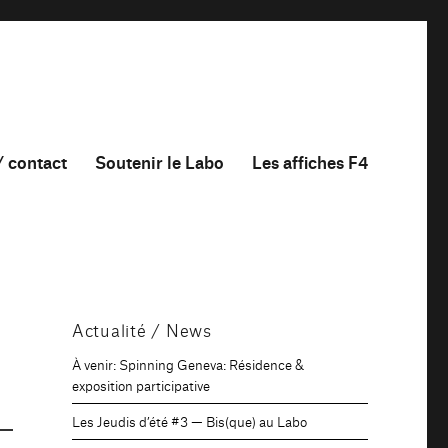
/ contact
Soutenir le Labo
Les affiches F4
Actualité / News
À venir: Spinning Geneva: Résidence &
exposition participative
Les Jeudis d’été #3 — Bis(que) au Labo