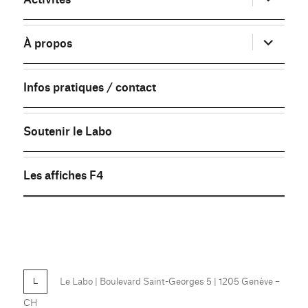
le
sous-
menu
ouvrir
À propos
le
sous-
menu
Infos pratiques / contact
Soutenir le Labo
Les affiches F4
FB
Le Labo
| Boulevard Saint-Georges 5 | 1205 Genève –
CH