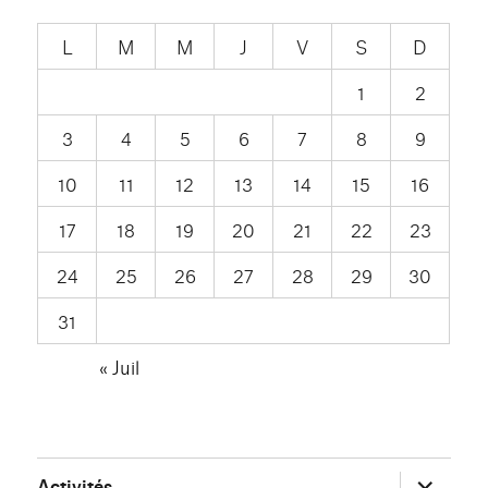
L
M
M
J
V
S
D
1
2
3
4
5
6
7
8
9
10
11
12
13
14
15
16
17
18
19
20
21
22
23
24
25
26
27
28
29
30
31
« Juil
ouvrir
Activités