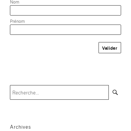
Nom
Prénom
Rec
Recherche
pour :
Archives