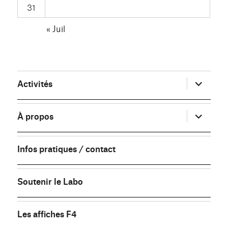
31
« Juil
ouvrir
Activités
le
sous-
menu
ouvrir
À propos
le
sous-
menu
Infos pratiques / contact
Soutenir le Labo
Les affiches F4