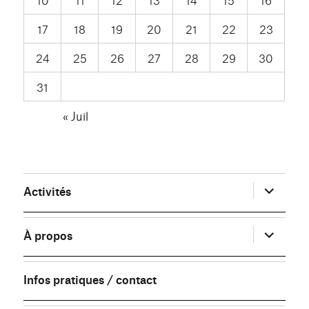
17
18
19
20
21
22
23
24
25
26
27
28
29
30
31
« Juil
ouvrir
Activités
le
sous-
menu
ouvrir
À propos
le
sous-
menu
Infos pratiques / contact