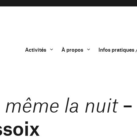
Activités
À propos
Infos pratiques 
–
i même la nuit
soix