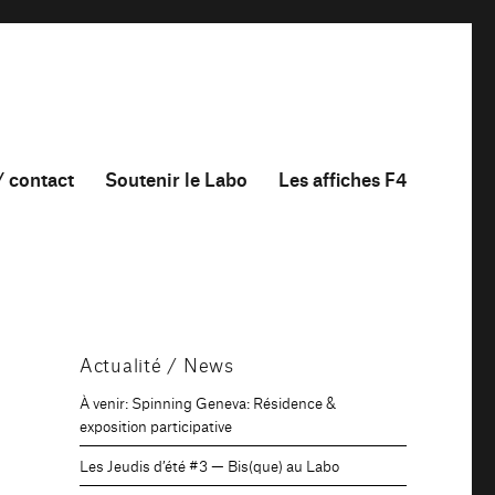
/ contact
Soutenir le Labo
Les affiches F4
Actualité / News
À venir: Spinning Geneva: Résidence &
exposition participative
Les Jeudis d’été #3 — Bis(que) au Labo