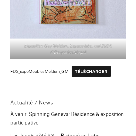
Exposition Guy Meldem, Espace labo, mai 2024,
©Dougados.Magali
FDS_expoMeublesMeldem_GM
TÉLÉCHARGER
Actualité / News
À venir: Spinning Geneva: Résidence & exposition
participative
Les Jeudis d’été #3 — Bis(que) au Labo