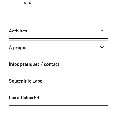
« Juil
ouvrir
Activités
le
sous-
menu
ouvrir
À propos
le
sous-
menu
Infos pratiques / contact
Soutenir le Labo
Les affiches F4