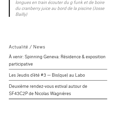
longues en train écouter du g funk et de boire
du cranberry juice au bord de la piscine (Josse
Bailly)
Actualité / News
À venir: Spinning Geneva: Résidence & exposition
participative
Les Jeudis d’été #3 — Bis(que) au Labo
Deuxième rendez-vous estival autour de
SF43C2P de Nicolas Wagnières