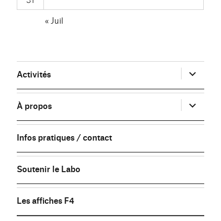
« Juil
ouvrir
Activités
le
sous-
menu
ouvrir
À propos
le
sous-
menu
Infos pratiques / contact
Soutenir le Labo
Les affiches F4