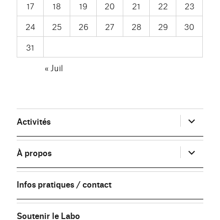
17
18
19
20
21
22
23
24
25
26
27
28
29
30
31
« Juil
ouvrir
Activités
le
sous-
menu
ouvrir
À propos
le
sous-
menu
Infos pratiques / contact
Soutenir le Labo