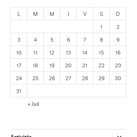
L
M
M
J
V
S
D
1
2
3
4
5
6
7
8
9
10
11
12
13
14
15
16
17
18
19
20
21
22
23
24
25
26
27
28
29
30
31
« Juil
ouvrir
Activités