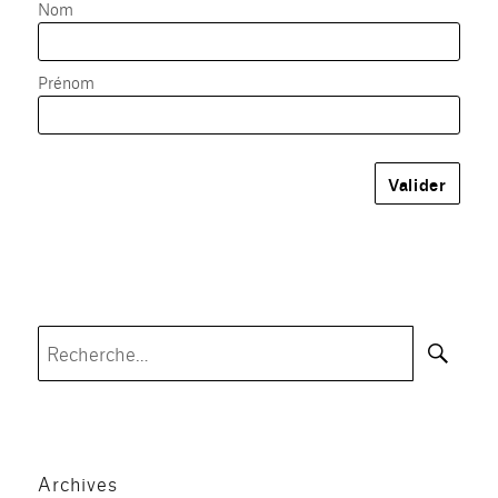
Nom
Prénom
Rec
Recherche
pour :
Archives