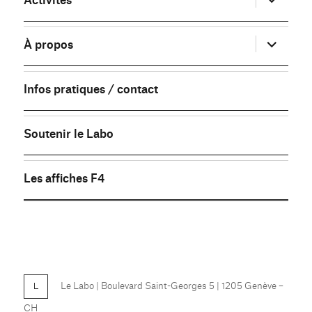
le
sous-
menu
ouvrir
À propos
le
sous-
menu
Infos pratiques / contact
Soutenir le Labo
Les affiches F4
FB
Le Labo
| Boulevard Saint-Georges 5 | 1205 Genève –
CH