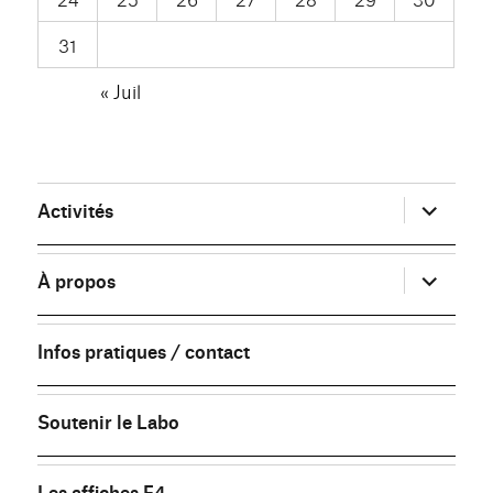
31
« Juil
ouvrir
Activités
le
sous-
menu
ouvrir
À propos
le
sous-
menu
Infos pratiques / contact
Soutenir le Labo
Les affiches F4