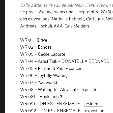
Salle d’attente imaginée par Nelly Haliti avec u
Le projet
Waiting rooms
(mai – septembre 2018) r
des expositions) Nathalie Rebholz, Carl June, Nel
Andreas Hochuli, AAA, Guy Meldem
WR 01 –
Drive
WR 02 –
Echoes
WR 03 –
Cécile Laporte
WR 04 –
Artist Talk
– DONATELLA BERNARDI
WR 05 –
Perrine & Paul
– concert
WR 06 –
Joyfully Waiting
WR 07 –
You would
WR 08 –
Waiting for Akiyoshi
– exposition
WR 081 –
Bookshop 3
WR 091 – ON EST ENSEMBLE –
résidence
WR 092 – ON EST ENSEMBLE – exposition