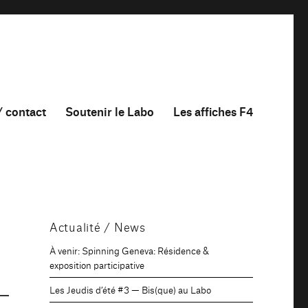
/ contact
Soutenir le Labo
Les affiches F4
Actualité / News
À venir: Spinning Geneva: Résidence &
exposition participative
Les Jeudis d’été #3 — Bis(que) au Labo