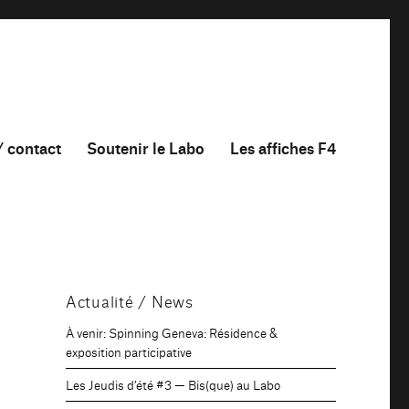
/ contact
Soutenir le Labo
Les affiches F4
Actualité / News
À venir: Spinning Geneva: Résidence &
exposition participative
Les Jeudis d’été #3 — Bis(que) au Labo