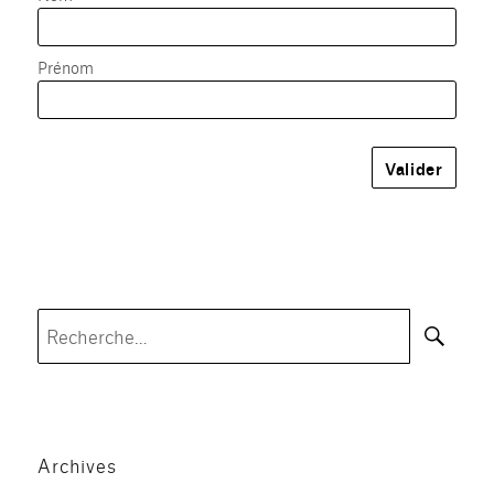
Prénom
Rec
Recherche
pour :
Archives