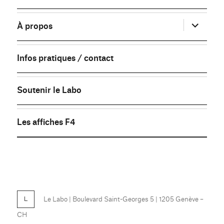
sous-
menu
ouvrir
À propos
le
sous-
menu
Infos pratiques / contact
Soutenir le Labo
Les affiches F4
FB
Le Labo
| Boulevard Saint-Georges 5 | 1205 Genève –
CH