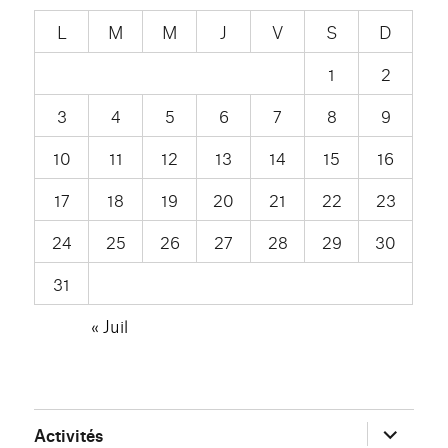
L
M
M
J
V
S
D
1
2
3
4
5
6
7
8
9
10
11
12
13
14
15
16
17
18
19
20
21
22
23
24
25
26
27
28
29
30
31
« Juil
ouvrir
Activités
le