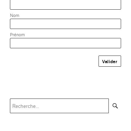
Nom
Prénom
Rec
Recherche
pour :