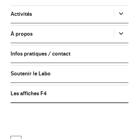
ouvrir
Activités
le
sous-
menu
ouvrir
À propos
le
sous-
menu
Infos pratiques / contact
Soutenir le Labo
Les affiches F4
FB