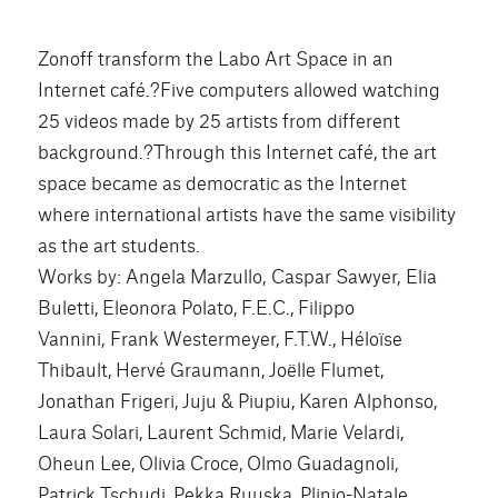
Zonoff transform the Labo Art Space in an
Internet café.?Five computers allowed watching
25 videos made by 25 artists from different
background.?Through this Internet café, the art
space became as democratic as the Internet
where international artists have the same visibility
as the art students.
Works by: Angela Marzullo, Caspar Sawyer, Elia
Buletti, Eleonora Polato, F.E.C., Filippo
Vannini, Frank Westermeyer, F.T.W., Héloïse
Thibault, Hervé Graumann, Joëlle Flumet,
Jonathan Frigeri, Juju & Piupiu, Karen Alphonso,
Laura Solari, Laurent Schmid, Marie Velardi,
Oheun Lee, Olivia Croce, Olmo Guadagnoli,
Patrick Tschudi, Pekka Ruuska, Plinio-Natale