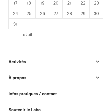
17
18
19
20
21
22
23
24
25
26
27
28
29
30
31
« Juil
ouvrir
Activités
le
sous-
menu
ouvrir
À propos
le
sous-
menu
Infos pratiques / contact
Soutenir le Labo