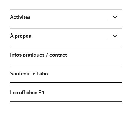
ouvrir
Activités
le
sous-
menu
ouvrir
À propos
le
sous-
menu
Infos pratiques / contact
Soutenir le Labo
Les affiches F4
FB