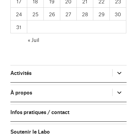
17
18
19
20
21
22
23
24
25
26
27
28
29
30
31
« Juil
ouvrir
Activités
le
sous-
menu
ouvrir
À propos
le
sous-
menu
Infos pratiques / contact
Soutenir le Labo