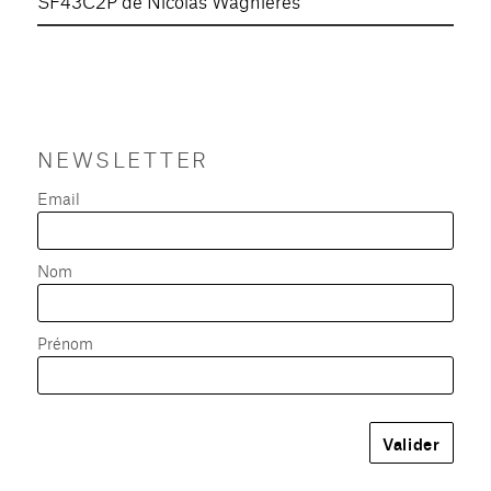
SF43C2P de Nicolas Wagnières
NEWSLETTER
Email
Nom
Prénom