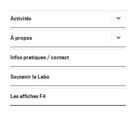
ouvrir
Activités
le
sous-
menu
ouvrir
À propos
le
sous-
menu
Infos pratiques / contact
Soutenir le Labo
Les affiches F4
FB