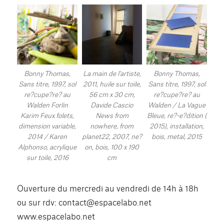
Bonny Thomas,
La main de l’artiste,
Bonny Thomas,
Sans titre, 1997, sol
2011, huile sur toile,
Sans titre, 1997, sol
re?cupe?re? au
56 cm x 30 cm,
re?cupe?re? au
Walden Forlin
Davide Cascio
Walden / La Vague
Karim Feux folets,
News from
Bleue, re?-e?dition (
dimension variable,
nowhere, from
2015), installation,
2014 / Karen
planet22, 2007, ne?
bois, metal, 2015
Alphonso, acrylique
on, bois, 100 x 190
sur toile, 2016
cm
Ouverture du mercredi au vendredi de 14h à 18h
ou sur rdv: contact@espacelabo.net
www.espacelabo.net