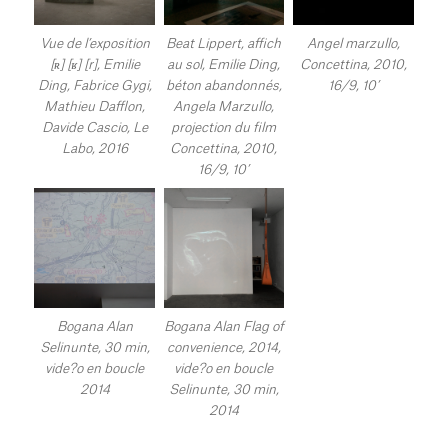
Vue de l’exposition
Beat Lippert, affich
Angel marzullo,
[ʀ] [ʁ] [r], Emilie
au sol, Emilie Ding,
Concettina, 2010,
Ding, Fabrice Gygi,
béton abandonnés,
16/9, 10’
Mathieu Dafflon,
Angela Marzullo,
Davide Cascio, Le
projection du film
Labo, 2016
Concettina, 2010,
16/9, 10’
Bogana Alan
Bogana Alan Flag of
Selinunte, 30 min,
convenience, 2014,
vide?o en boucle
vide?o en boucle
2014
Selinunte, 30 min,
2014