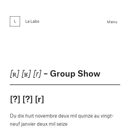
Le Labo
Menu
– Group Show
[ʀ] [ʁ] [r]
[?] [?] [r]
Du dix huit novembre deux mil quinze au vingt-
neuf janvier deux mil seize