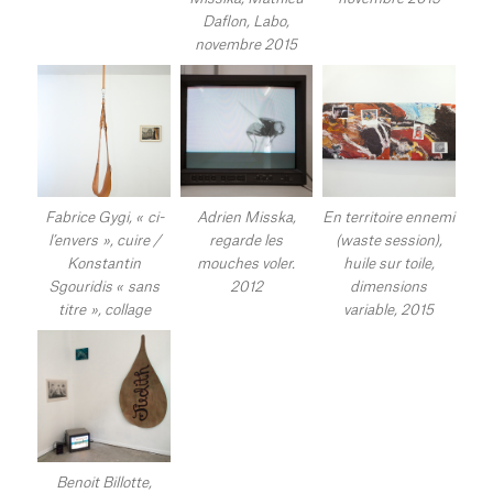
Daflon, Labo,
novembre 2015
Fabrice Gygi, « ci-
Adrien Misska,
En territoire ennemi
l’envers », cuire /
regarde les
(waste session),
Konstantin
mouches voler.
huile sur toile,
Sgouridis « sans
2012
dimensions
titre », collage
variable, 2015
Benoit Billotte,