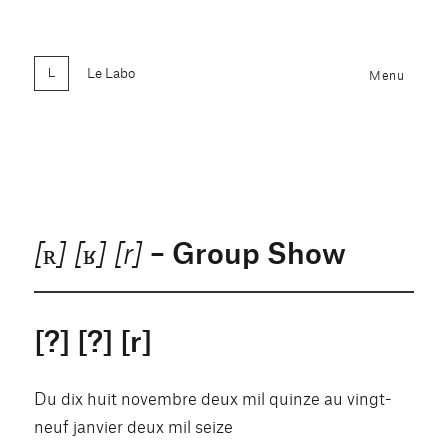
Le Labo
Menu
– Group Show
[ʀ] [ʁ] [r]
[?] [?] [r]
Du dix huit novembre deux mil quinze au vingt-
neuf janvier deux mil seize