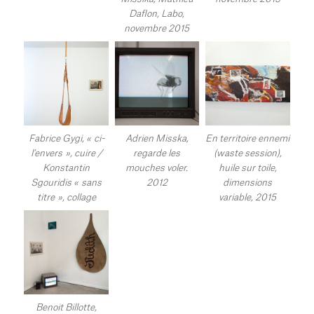
Daflon, Labo,
novembre 2015
Fabrice Gygi, « ci-
Adrien Misska,
En territoire ennemi
l’envers », cuire /
regarde les
(waste session),
Konstantin
mouches voler.
huile sur toile,
Sgouridis « sans
2012
dimensions
titre », collage
variable, 2015
Benoit Billotte,