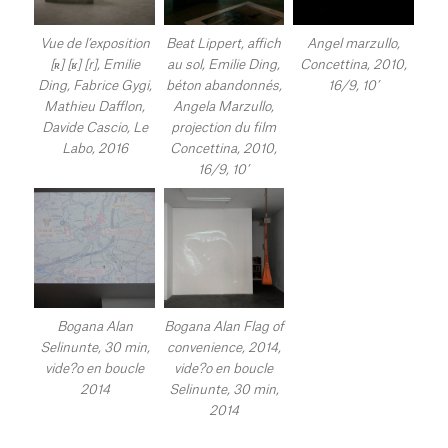
Vue de l’exposition
Beat Lippert, affich
Angel marzullo,
[ʀ] [ʁ] [r], Emilie
au sol, Emilie Ding,
Concettina, 2010,
Ding, Fabrice Gygi,
béton abandonnés,
16/9, 10’
Mathieu Dafflon,
Angela Marzullo,
Davide Cascio, Le
projection du film
Labo, 2016
Concettina, 2010,
16/9, 10’
Bogana Alan
Bogana Alan Flag of
Selinunte, 30 min,
convenience, 2014,
vide?o en boucle
vide?o en boucle
2014
Selinunte, 30 min,
2014