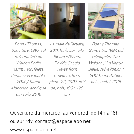
Bonny Thomas,
La main de l’artiste,
Bonny Thomas,
Sans titre, 1997, sol
2011, huile sur toile,
Sans titre, 1997, sol
re?cupe?re? au
56 cm x 30 cm,
re?cupe?re? au
Walden Forlin
Davide Cascio
Walden / La Vague
Karim Feux folets,
News from
Bleue, re?-e?dition (
dimension variable,
nowhere, from
2015), installation,
2014 / Karen
planet22, 2007, ne?
bois, metal, 2015
Alphonso, acrylique
on, bois, 100 x 190
sur toile, 2016
cm
Ouverture du mercredi au vendredi de 14h à 18h
ou sur rdv: contact@espacelabo.net
www.espacelabo.net