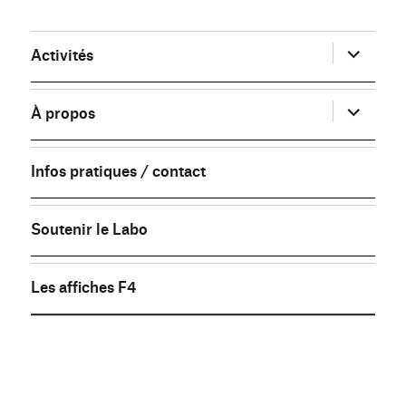
ouvrir
Activités
le
sous-
menu
ouvrir
À propos
le
sous-
menu
Infos pratiques / contact
Soutenir le Labo
Les affiches F4
FB