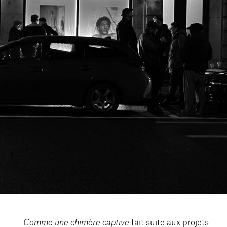
Comme une chimère captive
fait suite aux projets