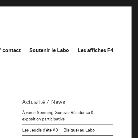
/ contact
Soutenir le Labo
Les affiches F4
Actualité / News
À venir: Spinning Geneva: Résidence &
exposition participative
Les Jeudis d’été #3 — Bis(que) au Labo