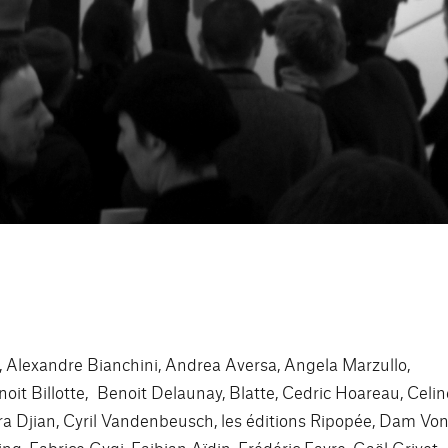
i, Alexandre Bianchini, Andrea Aversa, Angela Marzullo,
oit Billotte, Benoit Delaunay, Blatte, Cedric Hoareau, Celin
ara Djian, Cyril Vandenbeusch, les éditions Ripopée, Dam Vo
g, Fabrice Gygi, Faibian Aïdin, Frédéric Favre, Gaël Grivet,