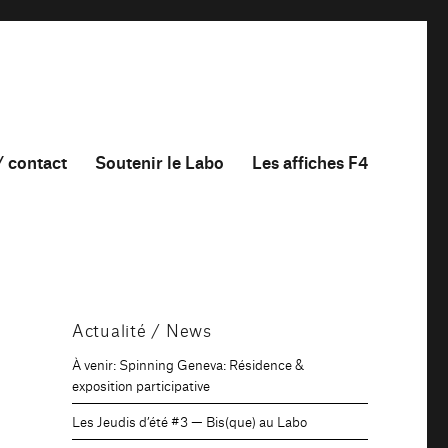
/ contact
Soutenir le Labo
Les affiches F4
Actualité / News
À venir: Spinning Geneva: Résidence &
exposition participative
Les Jeudis d’été #3 — Bis(que) au Labo