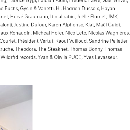
Fuchs, Gysin & Vanetti, H., Hadrien Dussoix, Hayan
t, Hervé Graumann, Ibn al rabin, Joëlle Flumet, JMK,
Kalonji, Justine Dufour, Karen Alphonso, Klat, Maël Guidi,
aux Renaudin, Micheal Hofer, Nico Leto, Nicolas Wagnières,
Courlet, Président Vertut, Raoul Vuilloud, Sandrine Pelletier,
truche, Theodora, The Steaknet, Thomas Bonny, Thomas
, Wildrfid records, Yvan & Oliv la PUCE, Yves Levasseur.