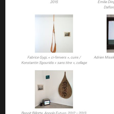
2015
Emilie Din
Daflon
Fabrice Gygi, « ci-l’envers », cuire /
Adrien Missk
Konstantin Sgouridis « sans titre », collage
Benoit Billotte, Appolo Futuro, 2012 – 2013,