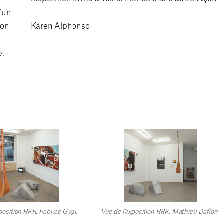
’un
ion
Karen Alphonso
u
e.
position RRR, Fabrice Gygi,
Vue de l’exposition RRR, Mathieu Daflon