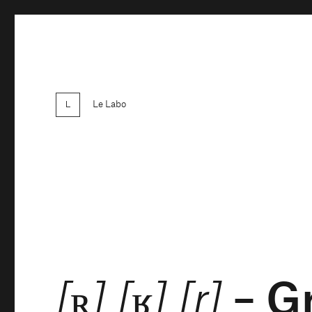
Le Labo
– G
[ʀ] [ʁ] [r]