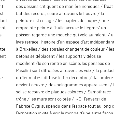
nt
des dessins critiquent de manière ironiques / Beat
st
bat des records, coure à travaers le Louvre / la
dant
peinture est collage / les papiers decoupés/ une
ent,
empreinte peinte à l’huile accuse le flegme/ un
s
poisson regarde une mouche qui vole au ralenti / 
livre retrace l’histoire d’un espace d’art indépendan
tte
à Bruxelles / des spirales changent de couleur / le
sent
bétons se déplacent / les supports vidéos se
modifient /le son rentre en scène, les pensées de
Pasolini sont diffusées à travers les voix / la parda
se
du 1er mai est diffusé le 1er décembre / la lumière
u
devient oeuvre / des hologrammes apparaissent / 
sol se recouvre de plaques colorées / Samothrace
trône / les murs sont colorés / «Ci-l’envers» de
Fabrice Gygi suspendu dans l’espace tout au long 
l’exposition invite à voir le monde d’une autre façon