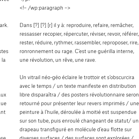
<!– /wp:paragraph –>
ark.
Dans [?] [?] [r] il y à: reproduire, refaire, remâcher,
ressasser recopier, répercuter, réviser, revoir, référer,
rester, réduire, rythmer, rassembler, reproposer, rire,
stes
ronronnement ou rage. C’est une guérilla interne,
 la
une révolution, un rêve, une rave.
Un vitrail néo-géo éclaire le trottoir et s’obscurcira
avec le temps / un texte manifeste en distribution
aux
libre disparaîtra / des posters révolutionnaire seron
que
retourné pour présenter leur revers imprimés / une
ant
peinture à l’huile, déroulée à moitié est suspendue
sur son tube, puis enroulé changeant de statut/ un
drapeau transfiguré en molécule d’eau flotte sur
ose
diverses surfaces / des surfaces sont explorées /