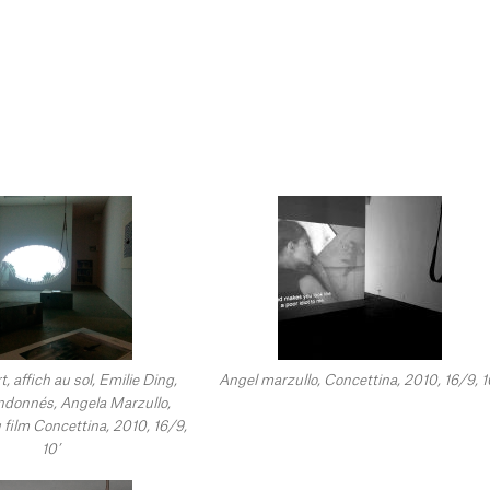
, affich au sol, Emilie Ding,
Angel marzullo, Concettina, 2010, 16/9, 1
ndonnés, Angela Marzullo,
 film Concettina, 2010, 16/9,
10’