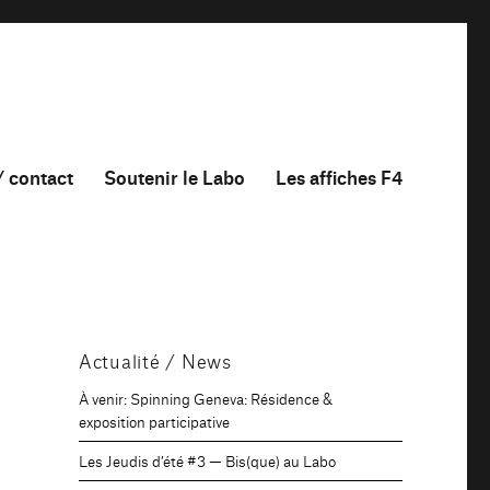
/ contact
Soutenir le Labo
Les affiches F4
Actualité / News
À venir: Spinning Geneva: Résidence &
exposition participative
Les Jeudis d’été #3 — Bis(que) au Labo