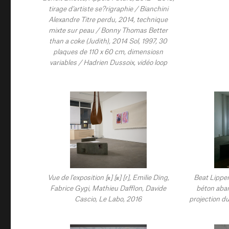
tirage d’artiste se?rigraphie / Bianchini
Alexandre Titre perdu, 2014, technique
mixte sur peau / Bonny Thomas Better
than a coke (Judith), 2014 Sol, 1997, 30
plaques de 110 x 60 cm, dimensiosn
variables / Hadrien Dussoix, vidéo loop
Vue de l’exposition [ʀ] [ʁ] [r], Emilie Ding,
Beat Lippert
Fabrice Gygi, Mathieu Dafflon, Davide
béton aba
Cascio, Le Labo, 2016
projection du