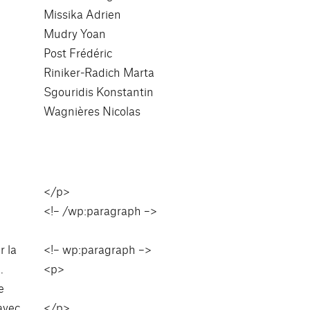
Missika Adrien
Mudry Yoan
Post Frédéric
Riniker-Radich Marta
Sgouridis Konstantin
Wagnières Nicolas
</p>
<!– /wp:paragraph –>
r la
<!– wp:paragraph –>
.
<p>
e
avec
</p>