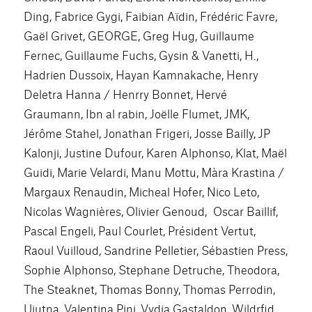
Ding, Fabrice Gygi, Faibian Aïdin, Frédéric Favre,
Gaël Grivet, GEORGE, Greg Hug, Guillaume
Fernec, Guillaume Fuchs, Gysin & Vanetti, H.,
Hadrien Dussoix, Hayan Kamnakache, Henry
Deletra Hanna / Henrry Bonnet, Hervé
Graumann, Ibn al rabin, Joëlle Flumet, JMK,
Jérôme Stahel, Jonathan Frigeri, Josse Bailly, JP
Kalonji, Justine Dufour, Karen Alphonso, Klat, Maël
Guidi, Marie Velardi, Manu Mottu, Màra Krastina /
Margaux Renaudin, Micheal Hofer, Nico Leto,
Nicolas Wagnières, Olivier Genoud, Oscar Baillif,
Pascal Engeli, Paul Courlet, Président Vertut,
Raoul Vuilloud, Sandrine Pelletier, Sébastien Press,
Sophie Alphonso, Stephane Detruche, Theodora,
The Steaknet, Thomas Bonny, Thomas Perrodin,
Uiutna, Valentina Pini, Vydia Gastaldon, Wildrfid