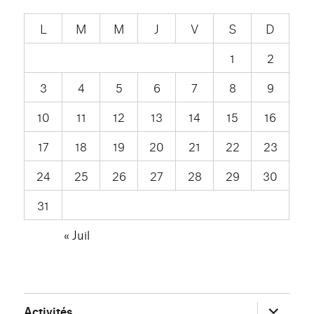
L
M
M
J
V
S
D
1
2
3
4
5
6
7
8
9
10
11
12
13
14
15
16
17
18
19
20
21
22
23
24
25
26
27
28
29
30
31
« Juil
ouvrir
Activités