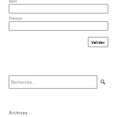
Nom
Prénom
Rec
Recherche
pour :
Archives