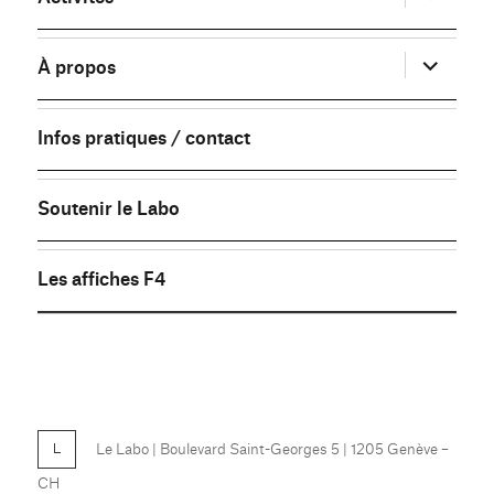
le
sous-
menu
ouvrir
À propos
le
sous-
menu
Infos pratiques / contact
Soutenir le Labo
Les affiches F4
FB
Le Labo
| Boulevard Saint-Georges 5 | 1205 Genève –
CH