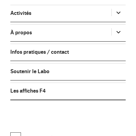
ouvrir
Activités
le
sous-
menu
ouvrir
À propos
le
sous-
menu
Infos pratiques / contact
Soutenir le Labo
Les affiches F4
FB