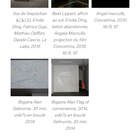
Vue de l’exposition
Beat Lippert, affich
Angel marzullo,
[ʀ] [ʁ] [r], Emilie
au sol, Emilie Ding,
Concettina, 2010,
Ding, Fabrice Gygi,
béton abandonnés,
16/9, 10’
Mathieu Dafflon,
Angela Marzullo,
Davide Cascio, Le
projection du film
Labo, 2016
Concettina, 2010,
16/9, 10’
Bogana Alan
Bogana Alan Flag of
Selinunte, 30 min,
convenience, 2014,
vide?o en boucle
vide?o en boucle
2014
Selinunte, 30 min,
2014