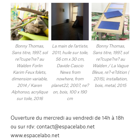
Bonny Thomas,
La main de l’artiste,
Bonny Thomas,
Sans titre, 1997, sol
2011, huile sur toile,
Sans titre, 1997, sol
re?cupe?re? au
56 cm x 30 cm,
re?cupe?re? au
Walden Forlin
Davide Cascio
Walden / La Vague
Karim Feux folets,
News from
Bleue, re?-e?dition (
dimension variable,
nowhere, from
2015), installation,
2014 / Karen
planet22, 2007, ne?
bois, metal, 2015
Alphonso, acrylique
on, bois, 100 x 190
sur toile, 2016
cm
Ouverture du mercredi au vendredi de 14h à 18h
ou sur rdv: contact@espacelabo.net
www.espacelabo.net