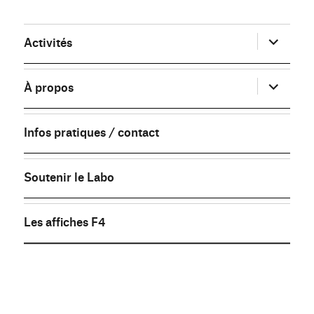
ouvrir
Activités
le
sous-
menu
ouvrir
À propos
le
sous-
menu
Infos pratiques / contact
Soutenir le Labo
Les affiches F4
FB