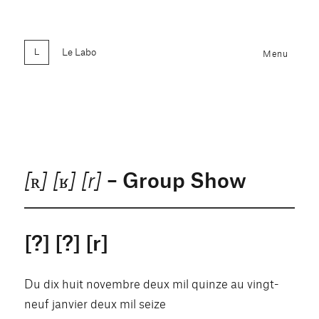
Le Labo
Menu
– Group Show
[ʀ] [ʁ] [r]
[?] [?] [r]
Du dix huit novembre deux mil quinze au vingt-
neuf janvier deux mil seize