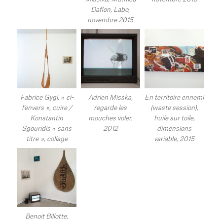
Daflon, Labo,
novembre 2015
Fabrice Gygi, « ci-
Adrien Misska,
En territoire ennemi
l’envers », cuire /
regarde les
(waste session),
Konstantin
mouches voler.
huile sur toile,
Sgouridis « sans
2012
dimensions
titre », collage
variable, 2015
Benoit Billotte,