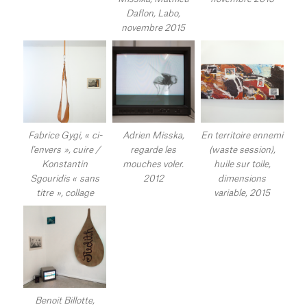
Daflon, Labo,
novembre 2015
Fabrice Gygi, « ci-
Adrien Misska,
En territoire ennemi
l’envers », cuire /
regarde les
(waste session),
Konstantin
mouches voler.
huile sur toile,
Sgouridis « sans
2012
dimensions
titre », collage
variable, 2015
Benoit Billotte,