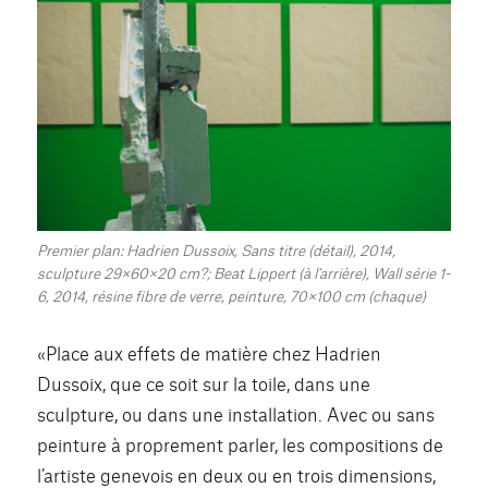
Premier plan: Hadrien Dussoix, Sans titre (détail), 2014,
sculpture 29×60×20 cm?; Beat Lippert (à l’arrière), Wall série 1-
6, 2014, résine fibre de verre, peinture, 70×100 cm (chaque)
«Place aux effets de matière chez Hadrien
Dussoix, que ce soit sur la toile, dans une
sculpture, ou dans une installation. Avec ou sans
peinture à proprement parler, les compositions de
l’artiste genevois en deux ou en trois dimensions,