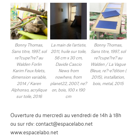
Bonny Thomas,
La main de l’artiste,
Bonny Thomas,
Sans titre, 1997, sol
2011, huile sur toile,
Sans titre, 1997, sol
re?cupe?re? au
56 cm x 30 cm,
re?cupe?re? au
Walden Forlin
Davide Cascio
Walden / La Vague
Karim Feux folets,
News from
Bleue, re?-e?dition (
dimension variable,
nowhere, from
2015), installation,
2014 / Karen
planet22, 2007, ne?
bois, metal, 2015
Alphonso, acrylique
on, bois, 100 x 190
sur toile, 2016
cm
Ouverture du mercredi au vendredi de 14h à 18h
ou sur rdv: contact@espacelabo.net
www.espacelabo.net