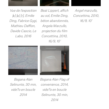
Vue de l’exposition
Beat Lippert, affich
Angel marzullo,
[ʀ] [ʁ] [r], Emilie
au sol, Emilie Ding,
Concettina, 2010,
Ding, Fabrice Gygi,
béton abandonnés,
16/9, 10’
Mathieu Dafflon,
Angela Marzullo,
Davide Cascio, Le
projection du film
Labo, 2016
Concettina, 2010,
16/9, 10’
Bogana Alan
Bogana Alan Flag of
Selinunte, 30 min,
convenience, 2014,
vide?o en boucle
vide?o en boucle
2014
Selinunte, 30 min,
2014