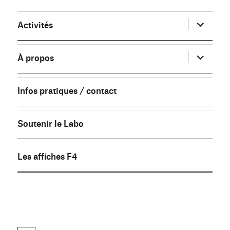
ouvrir
Activités
le
sous-
menu
ouvrir
À propos
le
sous-
menu
Infos pratiques / contact
Soutenir le Labo
Les affiches F4
FB