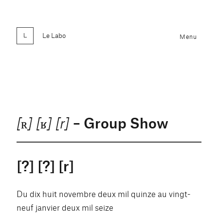
Le Labo
Menu
– Group Show
[ʀ] [ʁ] [r]
[?] [?] [r]
Du dix huit novembre deux mil quinze au vingt-
neuf janvier deux mil seize