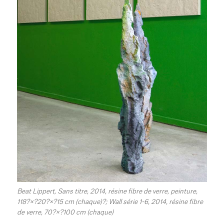
Beat Lippert, Sans titre, 2014, résine fibre de verre, peinture,
118?×?20?×?15 cm (chaque)?; Wall série 1-6, 2014, résine fibre
de verre, 70?×?100 cm (chaque)