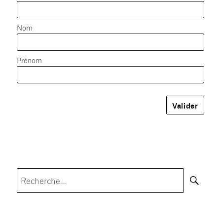
Nom
Prénom
Rec
Recherche
pour :