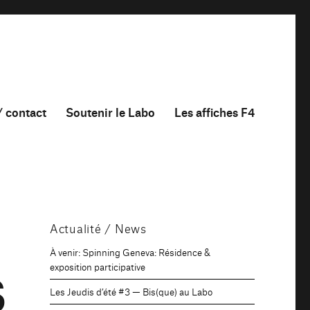
/ contact
Soutenir le Labo
Les affiches F4
Actualité / News
À venir: Spinning Geneva: Résidence &
exposition participative
S
Les Jeudis d’été #3 — Bis(que) au Labo