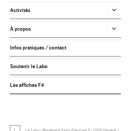
ouvrir
Activités
le
sous-
menu
ouvrir
À propos
le
sous-
menu
Infos pratiques / contact
Soutenir le Labo
Les affiches F4
FB
Le Labo
| Boulevard Saint-Georges 5 | 1205 Genève –