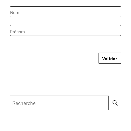
Nom
Prénom
Rec
Recherche
pour :