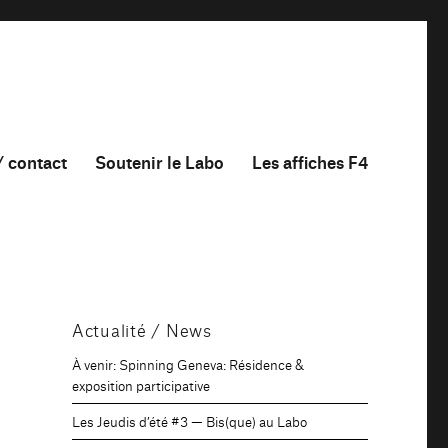
/ contact
Soutenir le Labo
Les affiches F4
Actualité / News
À venir: Spinning Geneva: Résidence &
exposition participative
Les Jeudis d’été #3 — Bis(que) au Labo