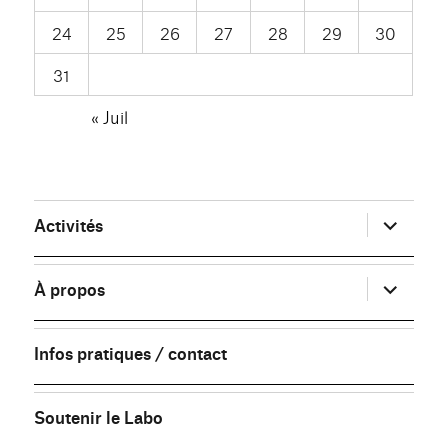
24
25
26
27
28
29
30
31
« Juil
ouvrir
Activités
le
sous-
menu
ouvrir
À propos
le
sous-
menu
Infos pratiques / contact
Soutenir le Labo