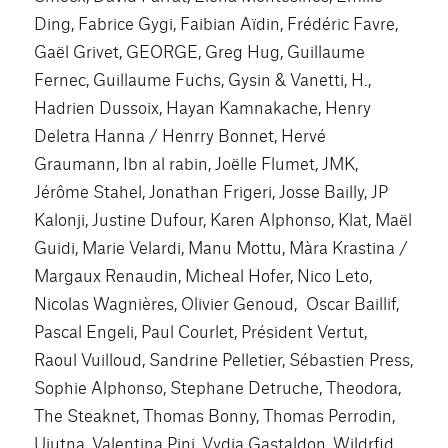
Ding, Fabrice Gygi, Faibian Aïdin, Frédéric Favre,
Gaël Grivet, GEORGE, Greg Hug, Guillaume
Fernec, Guillaume Fuchs, Gysin & Vanetti, H.,
Hadrien Dussoix, Hayan Kamnakache, Henry
Deletra Hanna / Henrry Bonnet, Hervé
Graumann, Ibn al rabin, Joëlle Flumet, JMK,
Jérôme Stahel, Jonathan Frigeri, Josse Bailly, JP
Kalonji, Justine Dufour, Karen Alphonso, Klat, Maël
Guidi, Marie Velardi, Manu Mottu, Màra Krastina /
Margaux Renaudin, Micheal Hofer, Nico Leto,
Nicolas Wagnières, Olivier Genoud, Oscar Baillif,
Pascal Engeli, Paul Courlet, Président Vertut,
Raoul Vuilloud, Sandrine Pelletier, Sébastien Press,
Sophie Alphonso, Stephane Detruche, Theodora,
The Steaknet, Thomas Bonny, Thomas Perrodin,
Uiutna, Valentina Pini, Vydia Gastaldon, Wildrfid