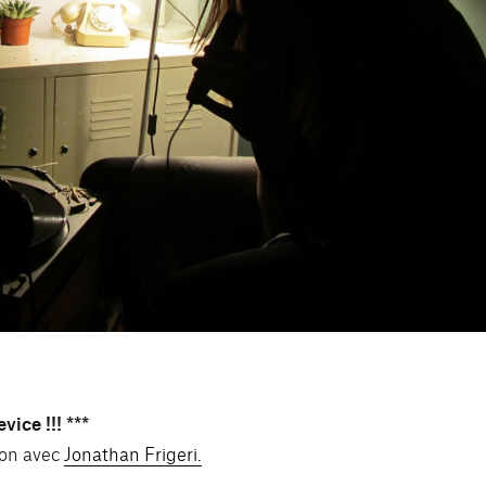
ice !!! ***
ion avec
Jonathan Frigeri.