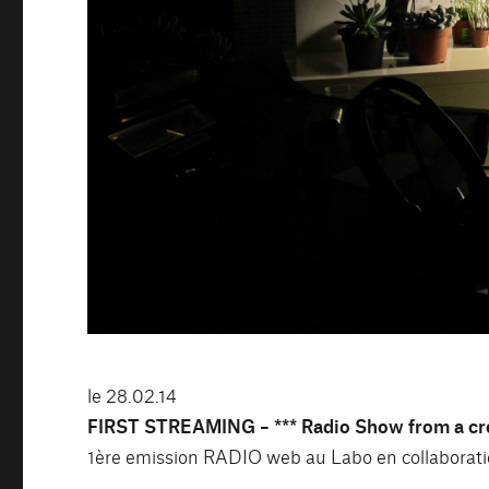
le 28.02.14
FIRST STREAMING – *** Radio Show from a crev
1ère emission RADIO web au Labo en collaborat