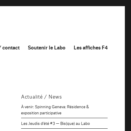
/ contact
Soutenir le Labo
Les affiches F4
Actualité / News
À venir: Spinning Geneva: Résidence &
exposition participative
Les Jeudis d’été #3 — Bis(que) au Labo