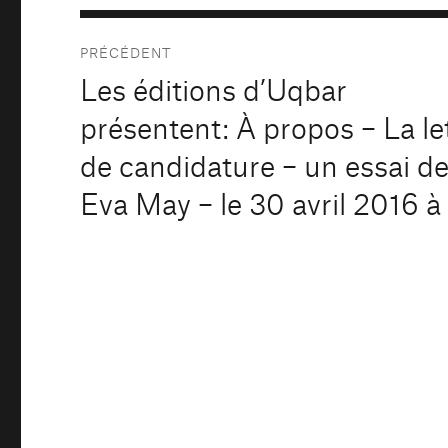
Navigation
PRÉCÉDENT
de
Les éditions d’Uqbar
Publication
précédente :
l’article
présentent: À propos – La le
de candidature – un essai d
Eva May – le 30 avril 2016 à