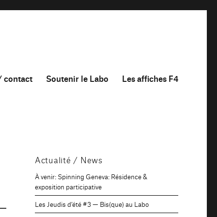
/ contact
Soutenir le Labo
Les affiches F4
Actualité / News
À venir: Spinning Geneva: Résidence &
exposition participative
Les Jeudis d’été #3 — Bis(que) au Labo