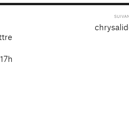
SUIVA
chrysalid
Publication
suivante :
ttre
e
 17h