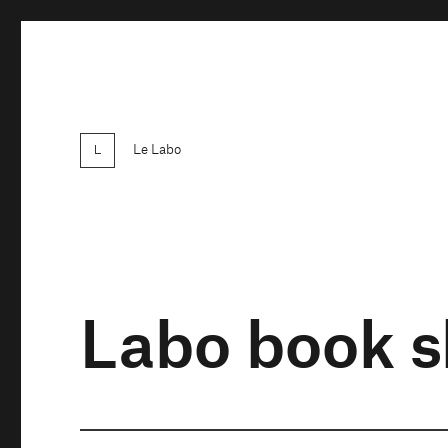
Le Labo
Labo book 