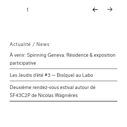
Pagination
PAGE
1
PAG
des
E
SUIV
publications
ANT
E
Actualité / News
À venir: Spinning Geneva: Résidence & exposition
participative
Les Jeudis d’été #3 — Bis(que) au Labo
Deuxième rendez-vous estival autour de
SF43C2P de Nicolas Wagnières