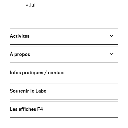
« Juil
ouvrir
Activités
le
sous-
menu
ouvrir
À propos
le
sous-
menu
Infos pratiques / contact
Soutenir le Labo
Les affiches F4