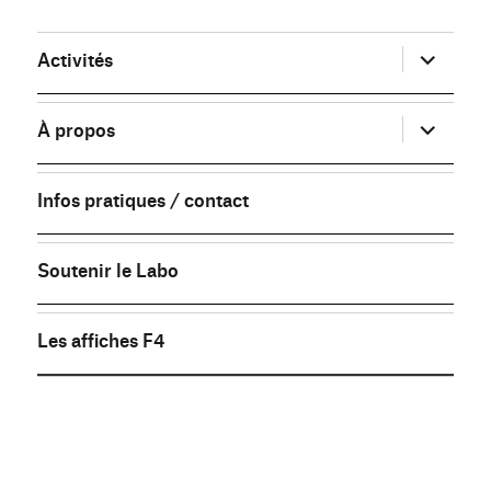
ouvrir
Activités
le
sous-
menu
ouvrir
À propos
le
sous-
menu
Infos pratiques / contact
Soutenir le Labo
Les affiches F4
FB