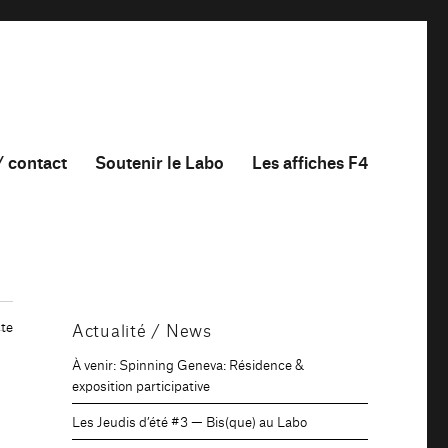
/ contact
Soutenir le Labo
Les affiches F4
te
Actualité / News
À venir: Spinning Geneva: Résidence &
exposition participative
Les Jeudis d’été #3 — Bis(que) au Labo