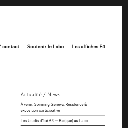
/ contact
Soutenir le Labo
Les affiches F4
Actualité / News
À venir: Spinning Geneva: Résidence &
exposition participative
Les Jeudis d’été #3 — Bis(que) au Labo