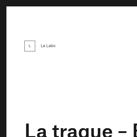
Le Labo
La traque – 