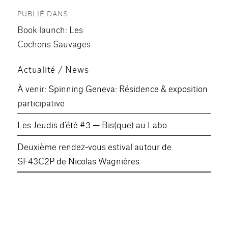
Navigation
PUBLIÉ DANS
de
Book launch: Les
l’article
Cochons Sauvages
Actualité / News
À venir: Spinning Geneva: Résidence & exposition
participative
Les Jeudis d’été #3 — Bis(que) au Labo
Deuxième rendez-vous estival autour de
SF43C2P de Nicolas Wagnières