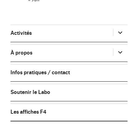
ouvrir
Activités
le
sous-
menu
ouvrir
À propos
le
sous-
menu
Infos pratiques / contact
Soutenir le Labo
Les affiches F4
FB