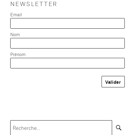
NEWSLETTER
Email
Nom
Prénom
Rec
Recherche
pour :