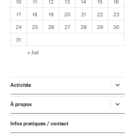
10
11
12
13
14
15
16
17
18
19
20
21
22
23
24
25
26
27
28
29
30
31
« Juil
ouvrir
Activités
le
sous-
menu
ouvrir
À propos
le
sous-
menu
Infos pratiques / contact