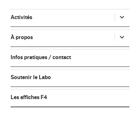
ouvrir
Activités
le
sous-
menu
ouvrir
À propos
le
sous-
menu
Infos pratiques / contact
Soutenir le Labo
Les affiches F4
FB