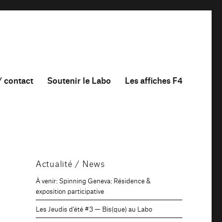
/ contact
Soutenir le Labo
Les affiches F4
Actualité / News
À venir: Spinning Geneva: Résidence &
exposition participative
Les Jeudis d’été #3 — Bis(que) au Labo